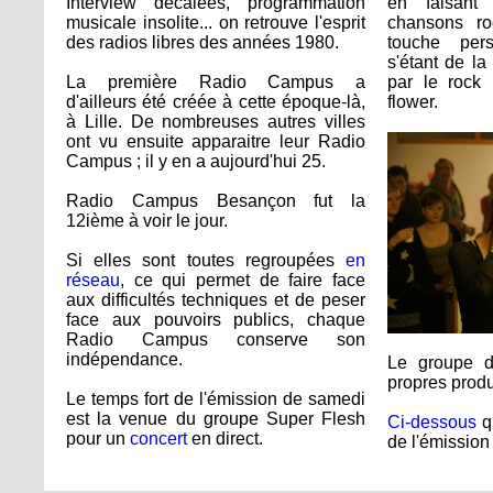
Interview décalées, programmation
en faisant
musicale insolite... on retrouve l'esprit
chansons ro
des radios libres des années 1980.
touche pers
s'étant de l
La première Radio Campus a
par le rock
d'ailleurs été créée à cette époque-là,
flower.
à Lille. De nombreuses autres villes
ont vu ensuite apparaitre leur Radio
Campus ; il y en a aujourd'hui 25.
Radio Campus Besançon fut la
12ième à voir le jour.
Si elles sont toutes regroupées
en
réseau
, ce qui permet de faire face
aux difficultés techniques et de peser
face aux pouvoirs publics, chaque
Radio Campus conserve son
indépendance.
Le groupe de
propres produc
Le temps fort de l'émission de samedi
est la venue du groupe Super Flesh
Ci-dessous
q
pour un
concert
en direct.
de l'émission