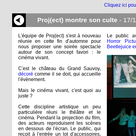
Cliquez ici pou
Proj(ect) montre son culte
- 17/1
L'équipe de Proj(ect) s'est à nouveau
Le public a
réunie en cette fin d'automne pour
Horror Pic
nous proposer une soirée spectacle
Beetlejuice 
autour de son concept favori : le
cinéma vivant.
C'est le château du Grand Sauvoy,
décoré
comme il se doit, qui accueille
l'évènement.
Mais le cinéma vivant, c'est quoi au
juste ?
Cette discipline artistique un peu
particulière réuni le théâtre et le
cinéma. Pendant la projection du film,
des acteurs reproduisent les scènes
en dessous de l'écran. Le public, qui
reçoit à l'entrée un lot d'accessoires,